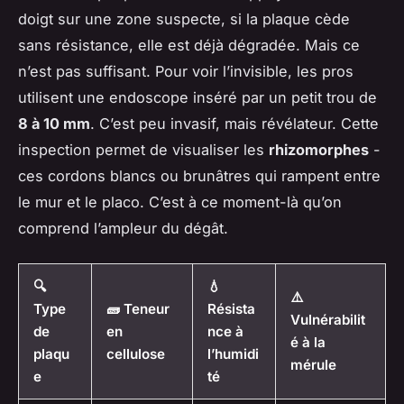
doigt sur une zone suspecte, si la plaque cède
sans résistance, elle est déjà dégradée. Mais ce
n’est pas suffisant. Pour voir l’invisible, les pros
utilisent une endoscope inséré par un petit trou de
8 à 10 mm
. C’est peu invasif, mais révélateur. Cette
inspection permet de visualiser les
rhizomorphes
-
ces cordons blancs ou brunâtres qui rampent entre
le mur et le placo. C’est à ce moment-là qu’on
comprend l’ampleur du dégât.
🔍
💧
⚠️
Type
🧱 Teneur
Résista
Vulnérabilit
de
en
nce à
é à la
plaqu
cellulose
l’humidi
mérule
e
té