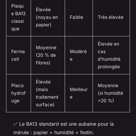
Plaqu
Élevée
e BA13
(noyau en
Faible
Très élevée
classi
papier)
que
Élevée en
Moyenne
Ferma
Modéré
cas
(20 % de
cell
e
d’humidité
fibres)
prolongée
Élevée
Placo
Moyenne
(mais
Meilleur
hydrof
(si humidité
traitement
e
uge
>20 %)
surface)
✅ Le BA13 standard est une aubaine pour la
mérule : papier + humidité = festin.