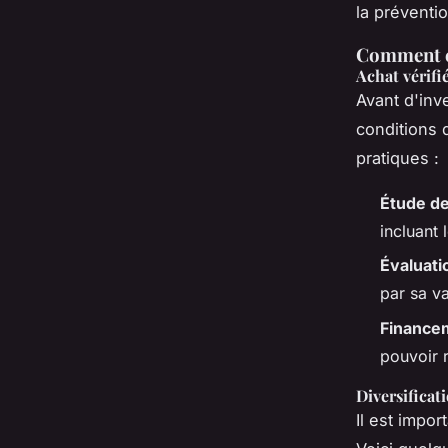
la préventio
Comment év
Achat vérifi
Avant d'inve
conditions 
pratiques :
Étude d
incluant 
Évaluati
par sa va
Finance
pouvoir 
Diversificat
Il est impor