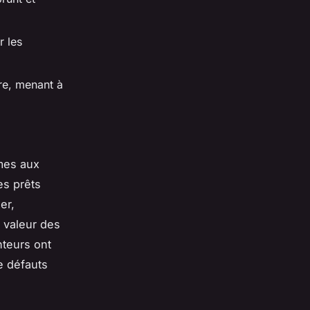
r les
re, menant à
imes aux
es prêts
er,
a valeur des
teurs ont
e défauts