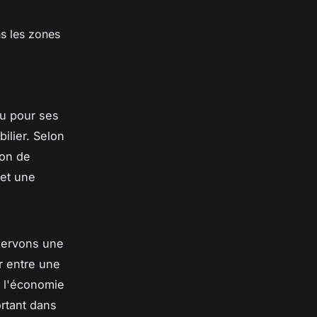
s les zones
nu pour ses
ilier. Selon
son de
 et une
bservons une
er entre une
e l'économie
ortant dans