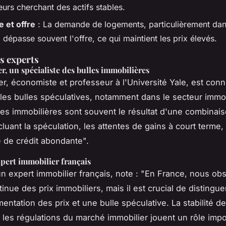
eurs cherchant des actifs stables.
 et offre
: La demande de logements, particulièrement dan
 dépasse souvent l'offre, ce qui maintient les prix élevés.
es experts
er, un spécialiste des bulles immobilières
ler, économiste et professeur à l'Université Yale, est con
 les bulles spéculatives, notamment dans le secteur immob
ulles immobilières sont souvent le résultat d'une combinai
cluant la spéculation, les attentes de gains à court terme,
é de crédit abondante".
pert immobilier français
n expert immobilier français, note : "En France, nous o
inue des prix immobiliers, mais il est crucial de distingu
entation des prix et une bulle spéculative. La stabilité d
t les régulations du marché immobilier jouent un rôle imp