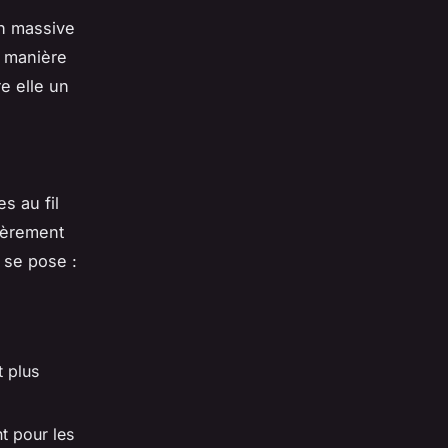
on massive
e manière
re elle un
s au fil
ièrement
 se pose :
t plus
t pour les