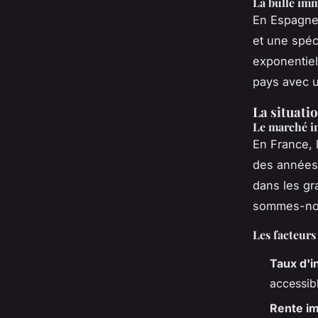
La bulle imm
En Espagne,
et une spéc
exponentiell
pays avec u
La situati
Le marché i
En France, 
des années.
dans les gr
sommes-nou
Les facteur
Taux d'i
accessibl
Rente im