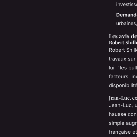
investiss
Demande
urbaines,
Les avis d
Robert Shill
Robert Shil
travaux sur
lui, "les b
facteurs, in
disponibilit
Jean-Luc, ex
Jean-Luc, u
hausse cont
simple augm
française e