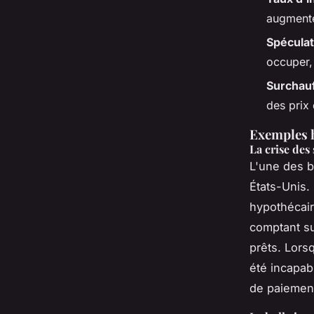
augmente
Spéculat
occuper, 
Surchau
des prix 
Exemples h
La crise des
L'une des b
États-Unis.
hypothécair
comptant su
prêts. Lors
été incapab
de paiement