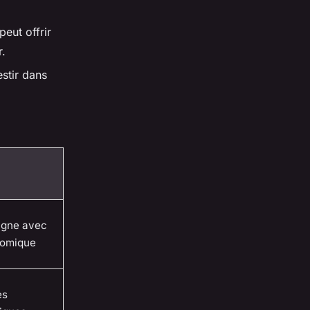
peut offrir
r.
stir dans
ligne avec
nomique
es