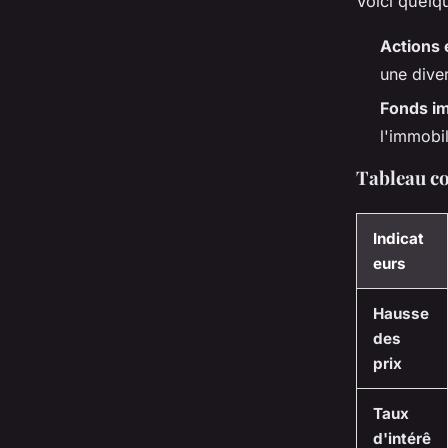
Voici quelq
Actions 
une diver
Fonds im
l'immobil
Tableau co
Indicat
eurs
Hausse
des
prix
Taux
d'intérê