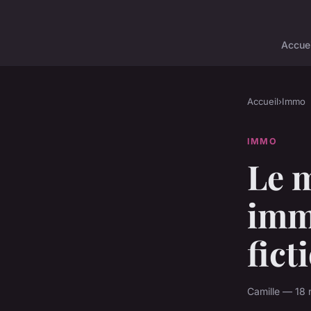
Accuei
Accueil
›
Immo
IMMO
Le m
immo
fict
Camille — 18