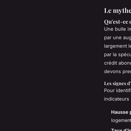
Le mythe 
Qu'est-ce 
Une bulle i
par une aug
largement l
par la spécu
crédit abon
devons pren
Les signes d
Pour identif
indicateurs 
Hausse p
logement
Taux d'i