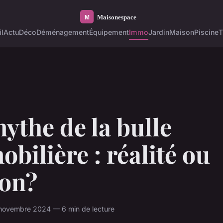
l
Actu
Déco
Déménagement
Équipement
Immo
Jardin
Maison
Piscine
T
ythe de la bulle
bilière : réalité ou
ion?
 novembre 2024 — 6 min de lecture