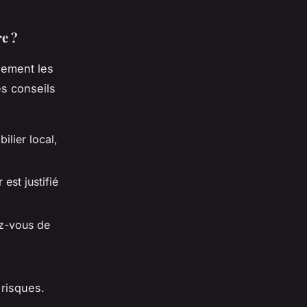
e ?
usement les
es conseils
lier local,
est justifié
ez-vous de
.
 risques.