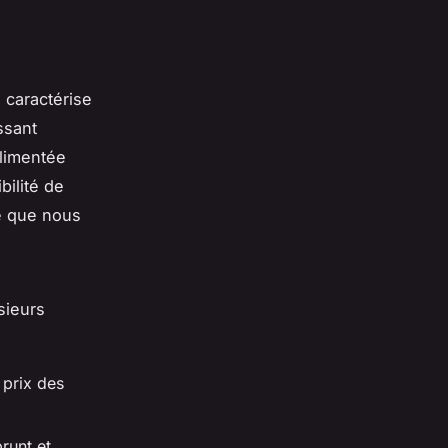
 caractérise
ssant
alimentée
bilité de
té que nous
usieurs
 prix des
runt et