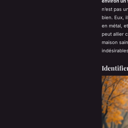
environ un 
n’est pas u
bien. Eux, i
en métal, e
peut allier
maison sain
indésirable
Identifie