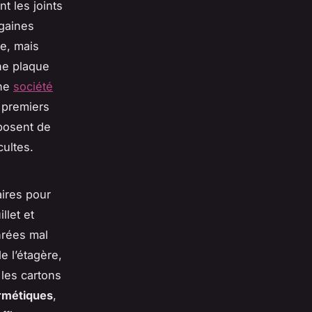
t les joints
 gaines
e, mais
une plaque
une
société
 premiers
sposent de
ultes.
ires pour
llet et
nrées mal
e l’étagère,
 les cartons
ermétiques
,