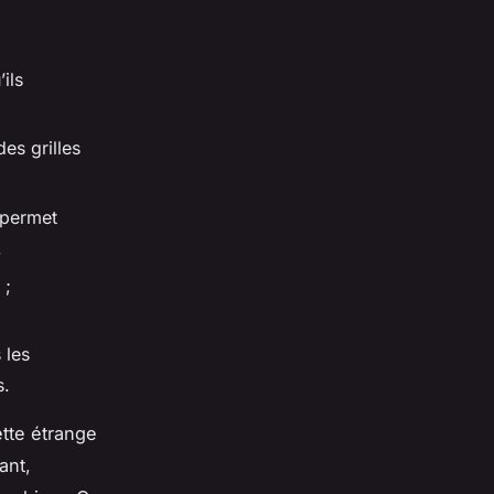
ils
des grilles
 permet
.
 ;
 les
s.
ette étrange
ant,