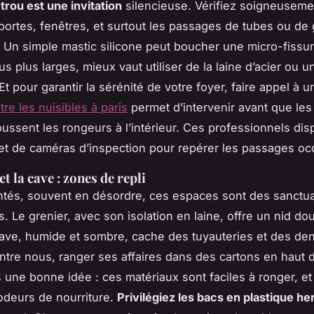
trou est une invitation
silencieuse. Vérifiez soigneusemen
portes, fenêtres, et surtout les passages de tubes ou de
 Un simple mastic silicone peut boucher une micro-fissur
us plus larges, mieux vaut utiliser de la laine d’acier ou 
Et pour garantir la sérénité de votre foyer, faire appel à 
tre les nuisibles à paris
permet d’intervenir avant que les
oussent les rongeurs à l’intérieur. Ces professionnels di
t de caméras d’inspection pour repérer les passages occ
et la cave : zones de repli
tés, souvent en désordre, ces espaces sont des sanctua
. Le grenier, avec son isolation en laine, offre un nid doui
ave, humide et sombre, cache des tuyauteries et des de
ntre nous, ranger ses affaires dans des cartons en haut d
s une bonne idée : ces matériaux sont faciles à ronger, et
 odeurs de nourriture.
Privilégiez les bacs en plastique h