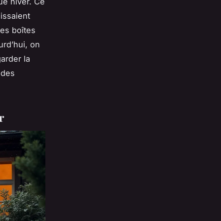
ue hiver. Ce
issaient
des boîtes
urd’hui, on
arder la
 des
r