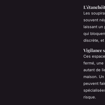
L’étanchéi
Les soupira
souvent négl
laissant un
qui bloquent
discrète, e
Vigilance 
Ces espaces
fermé, une 
autant de l
maison. Un 
peuvent fai
spécialisée
risque.