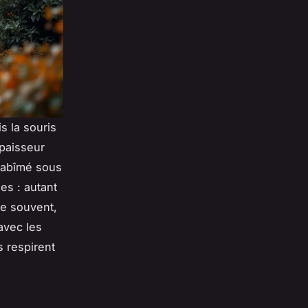
s la souris
épaisseur
t abîmé sous
es : autant
ie souvent,
avec les
s respirent