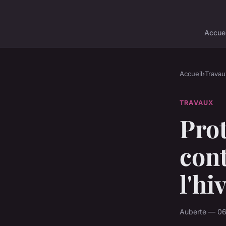
Accuei
Accueil
›
Travau
TRAVAUX
Prot
cont
l'hi
Auberte — 06