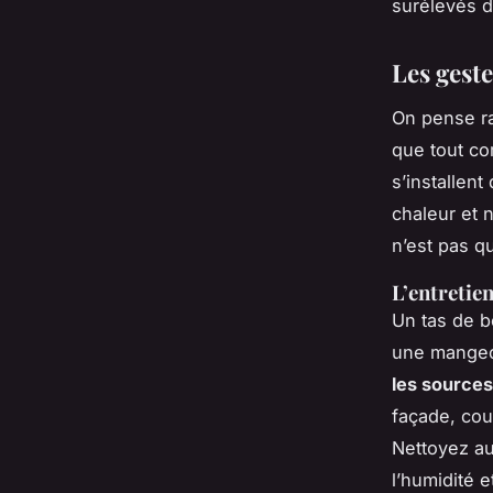
surélevés d
Les gest
On pense ra
que tout co
s’installen
chaleur et n
n’est pas q
L’entretie
Un tas de b
une mangeoi
les sources
façade, cou
Nettoyez au
l’humidité e