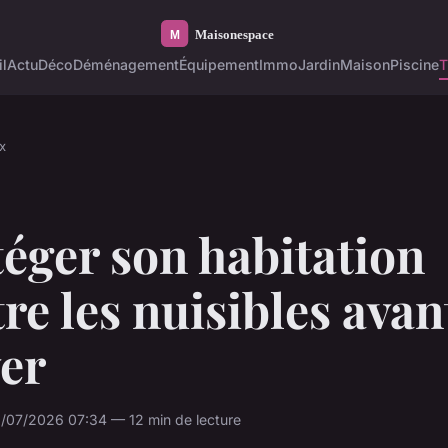
l
Actu
Déco
Déménagement
Équipement
Immo
Jardin
Maison
Piscine
T
x
éger son habitation
re les nuisibles avan
ver
/07/2026 07:34 — 12 min de lecture