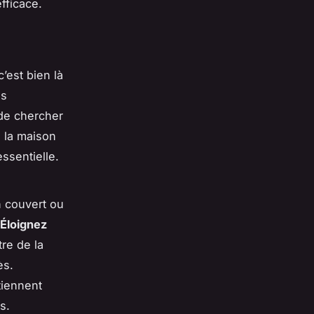
fficace.
’est bien là
ls
 de chercher
e la maison
ssentielle.
n couvert ou
Éloignez
tre de la
ès.
tiennent
s.