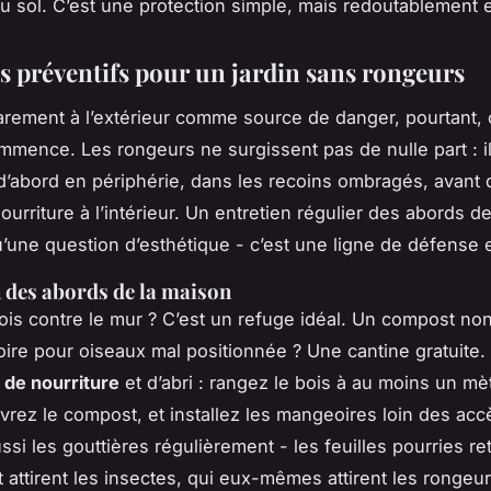
u sol. C’est une protection simple, mais redoutablement e
es préventifs pour un jardin sans rongeurs
rement à l’extérieur comme source de danger, pourtant, c
mmence. Les rongeurs ne surgissent pas de nulle part : i
t d’abord en périphérie, dans les recoins ombragés, avant
ourriture à l’intérieur. Un entretien régulier des abords d
u’une question d’esthétique - c’est une ligne de défense e
n des abords de la maison
ois contre le mur ? C’est un refuge idéal. Un compost no
re pour oiseaux mal positionnée ? Une cantine gratuite.
 de nourriture
et d’abri : rangez le bois à au moins un mè
vrez le compost, et installez les mangeoires loin des acc
ssi les gouttières régulièrement - les feuilles pourries re
t attirent les insectes, qui eux-mêmes attirent les rongeur