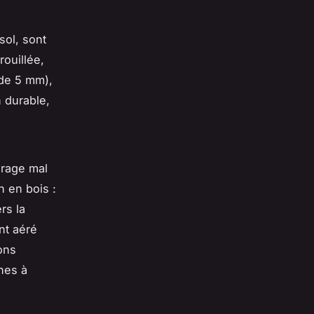
sol, sont
rouillée,
de 5 mm),
n durable,
arage mal
n en bois :
rs la
nt aéré
ons
nes à